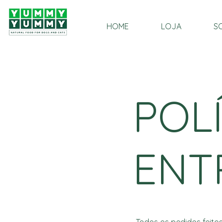
HOME
LOJA
S
POL
ENT
Todos os pedidos feitos